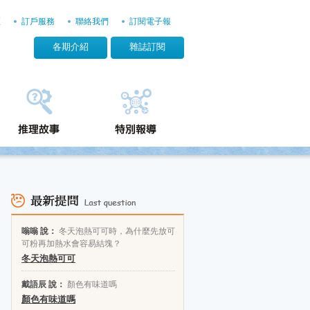
區
訂戶服務
聯絡我們
訂閱電子報
各期介紹
雜誌訂閱
嗡嗡 說：
冬天泡熱可可時，為什麼先放可
可粉再加熱水會容易結塊？
冬天泡熱可可
戴語辰 說：
顏色有味道嗎
顏色有味道嗎