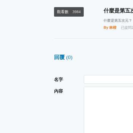
什麼是第五
觀看數
3984
什麼是第五次元？
By 林楷
已提問20
回覆
(0)
名字
內容