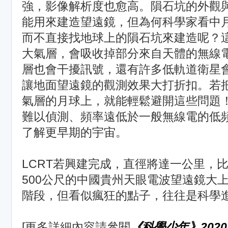
強，影像解析度也愈高。隕石坑的外觀
能用來建造望遠鏡，但為何科學家看中
而不直接找地球上的隕石坑來建造呢？
大氣層，會吸收掉部分來自天體的無線
層也會干擾訊號，還有許多低軌道衛星
讓地面望遠鏡的觀測效果大打折扣。若
氣層的月球上，就能輕鬆避開這些問題
難以偵測、頻率遠低於一般無線電的低
了解更早期的宇宙。
LCRT若興建完成，直徑將達一公里，
500公尺的中國貴州天眼電波望遠鏡大
階段，但看似瘋狂的點子，往往是科學
[更多詳細內容請參閱
《科學少年》2020