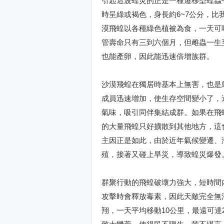
引起這波蝗災的正是一種遷移型蝗蟲
時呈綠或褐色，身長約6~7公分，
漠飛蝗以各種綠色植被為食，一天可
管壽命只有三到六個月，但雌蟲一生至
也能產卵，因此能迅速倍增族群。
沙漠飛蝗在獨居時基本上無害，也是
成員迅速增加，使生存空間變小了，
氣味，吸引同伴集結成群。如果在飛
的大量飛蝗只好擴散到其他地方，這
主因正是如此，由於近年氣候變遷、
殖，接著又碰上旱災，導致蝗災爆發
群聚行動的飛蝗破壞力強大，短時間
攻擊時會釋放毒素，因此天敵完全無
翔，一天平均移動10公里，最遠可達