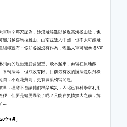
。
大軍嗎？專家認為，沙漠飛蝗難以越過高海拔山脈，也
可能飛越喜馬拉雅山、由南亞進入中國，也不太可能飛
農組織宣布：假如各國沒有作為，蝗蟲大軍可能暴增500
淋到雨的蝗蟲翅膀會變重、飛不起來，而留在原地餓
、養鴨法等，但成效有限。目前最有效的辦法是以飛機
範圍，不過花費高，更有農藥殘留問題。
數量，理應不會讓牠們群聚成災，因此已有科學家利用
途徑。但要是蝗災爆發了呢？只能在災情擴大之前，施
...
20年4月
]