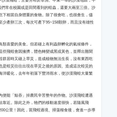
─沙漠飛蝗，主要分布於非洲、中東一帶的沙漠地區，平
比我們常在校園或是田間看到的蝗蟲，還要大兩至三倍。沙
吃下相當自身體重的食物。除了很會吃，也很會生，儘
少產卵三次，每次可產下95~158顆卵，而且沒有雄性
鳥類喜愛的美食。但若碰上有利蟲卵孵化的氣候條件，
這些飛蝗會因擁擠，體色轉變成黑或黃色，並釋出難聞
蝗群居時又碰上旱災，造成植物無法生長，沒有東西吃
也是蝗災往往出現在旱災之後的原因。造成這次蝗災的
海洋暖化，去年年初落下豐沛雨水，使沙漠飛蝗大量繁
。
內便能「鯨吞」掉農民辛苦整年的作物。沙漠飛蝗遭遇
法靠近。除此之外，牠們的移動速度很快，若隨風飛
200公里！因此，當飛蝗過境、掃蕩糧食後，會進一步導