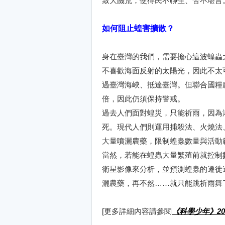
致大饑荒，使得民不聊生、苦不堪言
如何阻止蝗害擴散？
身在臺灣的我們，需要擔心這波蝗蟲
不喜歡海面反射的太陽光，因此不太
過臺灣海峽、抵達臺灣。但聯合國糧
倍，因此仍須保持警戒。
過去人們面對蝗災，只能祈雨，因為
死。現代人們則運用捕殺法、火燒法
大量噴灑農藥，限制蝗蟲數量與活動
當然，若能在蝗蟲大量繁殖前就控制
衛星影像來分析，並預測蝗蟲的遷徙
灑農藥，再不然……就只能跳祈雨舞了..
[更多詳細內容請參閱
《科學少年》20