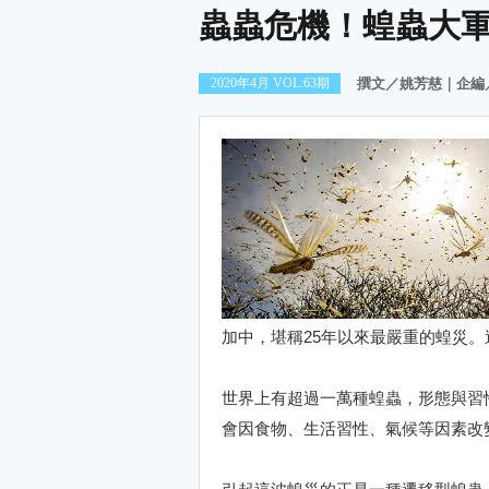
蟲蟲危機！蝗蟲大
2020年4月 VOL:63期
撰文／姚芳慈｜企編
加中，堪稱25年以來最嚴重的蝗災
世界上有超過一萬種蝗蟲，形態與習
會因食物、生活習性、氣候等因素改