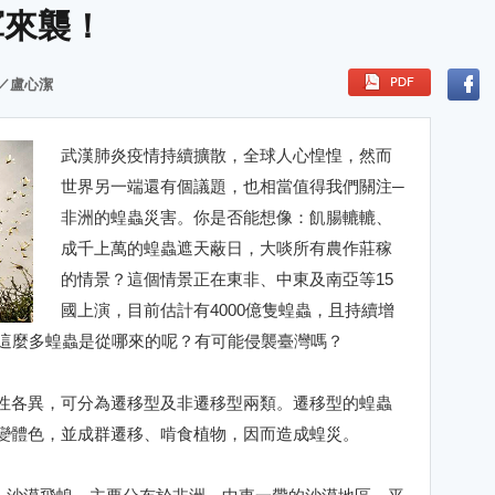
軍來襲！
／盧心潔
武漢肺炎疫情持續擴散，全球人心惶惶，然而
世界另一端還有個議題，也相當值得我們關注─
非洲的蝗蟲災害。你是否能想像：飢腸轆轆、
成千上萬的蝗蟲遮天蔽日，大啖所有農作莊稼
的情景？這個情景正在東非、中東及南亞等15
國上演，目前估計有4000億隻蝗蟲，且持續增
。這麼多蝗蟲是從哪來的呢？有可能侵襲臺灣嗎？
性各異，可分為遷移型及非遷移型兩類。遷移型的蝗蟲
變體色，並成群遷移、啃食植物，因而造成蝗災。