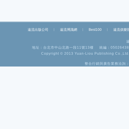
遠流出版公司
遠流博識網
Best100
遠流俱樂
地址：台北市中山北路一段11號13樓
統編：05026438
Copyright © 2013 Yuan-Liou Publishing Co.,Ltd.
整合行銷與廣告業務洽詢：(02