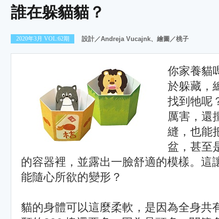
誰在躲貓貓？
2020年3月 VOL:62期
設計／Andreja Vucajnk、繪圖／桃子
你家養貓
於躲藏，
找到牠呢
厲害，還
縫，也能
盆，甚至
的容器裡，並露出一臉舒適的模樣。這
能隨心所欲的變形？
貓的身體可以這麼柔軟，是因為全身共有