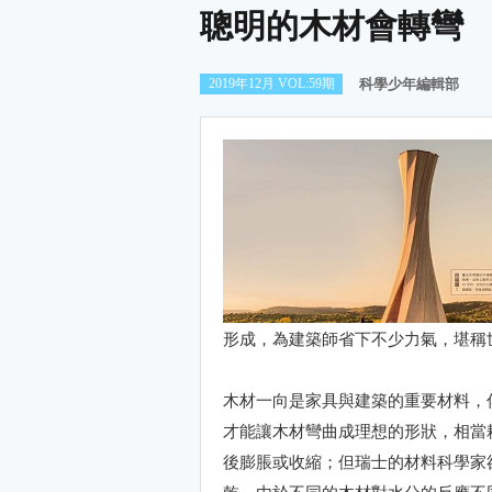
聰明的木材會轉彎
2019年12月 VOL:59期
科學少年編輯部
形成，為建築師省下不少力氣，堪稱
木材一向是家具與建築的重要材料，
才能讓木材彎曲成理想的形狀，相當
後膨脹或收縮；但瑞士的材料科學家