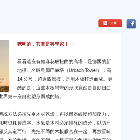
聰明的，其實是科學家！
看看這座有如麻花般扭曲的高塔，是德國的新
地標，名叫烏爾巴赫塔（Urbach Tower），高
14 公尺，超過四層樓，是用木板打造而成。更
酷的是，這些木板彎彎的形狀竟然是自動扭曲
世界第一座自動塑形而成的塔。
傳統方法必須先令木材乾燥，再以機器緩慢施加壓力，
耗時也耗費成本。水氣是木材必須排除的成分，以防日
卻反其道而行，先把不同的木板膠合在一起，再放置晾